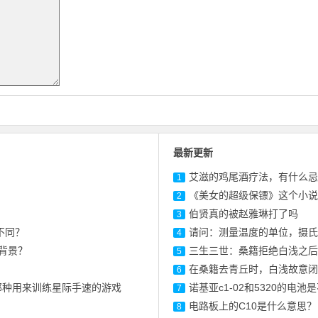
最新更新
艾滋的鸡尾酒疗法，有什么忌
1
《美女的超级保镖》这个小说
2
伯贤真的被赵雅琳打了吗
3
不同？
请问：测量温度的单位，摄氏
4
戏背景？
三生三世：桑籍拒绝白浅之后
5
在桑籍去青丘时，白浅故意闭
6
那种用来训练星际手速的游戏
诺基亚c1-02和5320的电池
7
电路板上的C10是什么意思？
8