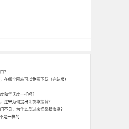
口？
，在哪个网站可以免费下载（完结版）
度和华氏度一样吗？
，连宋为何提出让夜华接替？
门不见，为什么反过来怪桑籍悔婚？
是不是一样的