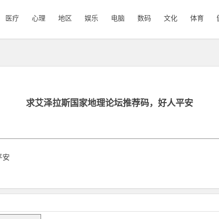
医疗
心理
地区
娱乐
电脑
数码
文化
体育
求艾泽拉斯国家地理论坛推荐码，好人平安
平安