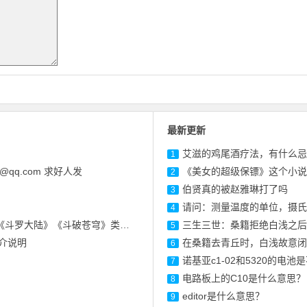
最新更新
艾滋的鸡尾酒疗法，有什么忌
1
qq.com 求好人发
《美女的超级保镖》这个小说
2
伯贤真的被赵雅琳打了吗
3
。
请问：测量温度的单位，摄氏
4
斗罗大陆》《斗破苍穹》类似的
三生三世：桑籍拒绝白浅之后
5
介说明
在桑籍去青丘时，白浅故意闭
6
诺基亚c1-02和5320的电池
7
电路板上的C10是什么意思？
8
editor是什么意思？
9