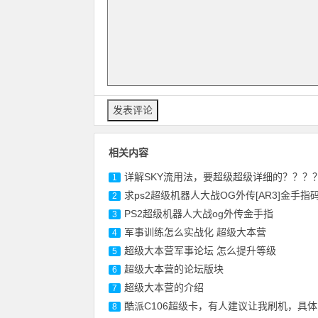
相关内容
详解SKY流用法，要超级超级详细的？？？
1
求ps2超级机器人大战OG外传[AR3]金手指
2
PS2超级机器人大战og外传金手指
3
军事训练怎么实战化 超级大本营
4
超级大本营军事论坛 怎么提升等级
5
超级大本营的论坛版块
6
超级大本营的介绍
7
酷派
C106
超级卡，有人建议让我刷机，具体
8