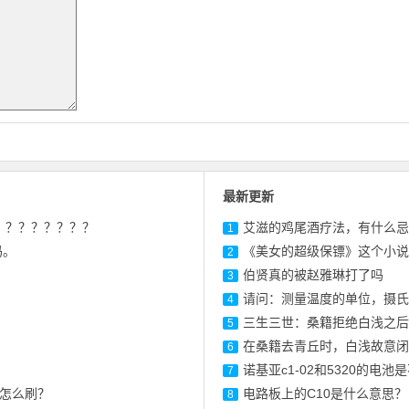
最新更新
？？？？？？？？
艾滋的鸡尾酒疗法，有什么忌
1
码。
《美女的超级保镖》这个小说
2
伯贤真的被赵雅琳打了吗
3
请问：测量温度的单位，摄氏
4
三生三世：桑籍拒绝白浅之后
5
在桑籍去青丘时，白浅故意闭
6
诺基亚c1-02和5320的电池
7
怎么刷？
电路板上的C10是什么意思？
8